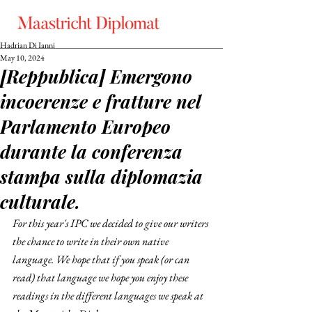
Hadrian Di Ianni
May 10, 2024
[Reppublica] Emergono
incoerenze e fratture nel
Parlamento Europeo
durante la conferenza
stampa sulla diplomazia
culturale.
For this year's IPC we decided to give our writers 
the chance to write in their own native 
language. We hope that if you speak (or can 
read) that language we hope you enjoy these 
readings in the different languages we speak at 