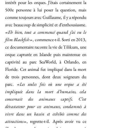
intérêt pour les orques. J’étais certainement la 
500e personne à lui poser la question, mais 
comme toujours avec Guillaume, il y a répondu 
avec beaucoup de simplicité et d’enthousiasme. 
«Eh bien, tout a commencé quand j’ai vu le 
film Blackfish»
, commence-t-il. Sorti en 2013, 
ce documentaire raconte la vie de Tilikum, une 
orque capturée en Islande puis maintenue en 
captivité au parc SeaWorld, à Orlando, en 
Floride. Cet animal fut impliqué dans la mort 
de trois personnes, dont deux soigneurs du 
parc. 
«Les seules fois où une orque a été 
impliquée dans la mort d’humains, cela 
concernait des animaux captifs. C’est 
dévastateur pour ces animaux, condamnés à 
vivre dans un bassin et exhibés comme des 
attractions»
, regrette-t-il. Après avoir vu ce 