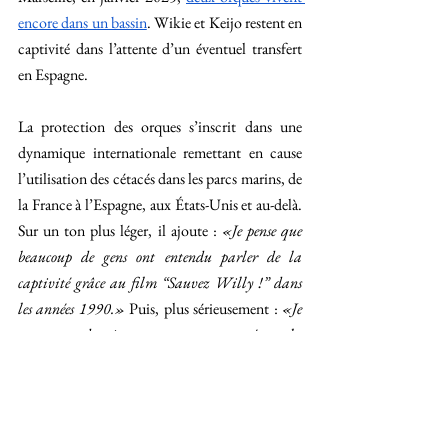
encore dans un bassin
. Wikie et Keijo restent en 
captivité dans l’attente d’un éventuel transfert 
en Espagne. 
La protection des orques s’inscrit dans une 
dynamique internationale remettant en cause 
l’utilisation des cétacés dans les parcs marins, de 
la France à l’Espagne, aux États-Unis et au-delà. 
Sur un ton plus léger, il ajoute :
 «Je pense que 
beaucoup de gens ont entendu parler de la 
captivité grâce au film “Sauvez Willy !” dans 
les années 1990.» 
Puis, plus sérieusement : 
«Je 
pense que depuis, nous avons progressé sur la 
question de la captivité animale, mais ce n’est 
toujours pas suffisant. Il est difficile de croire que 
des animaux sont encore enfermés aujourd’hui, 
surtout quand on sait à quel point ils sont 